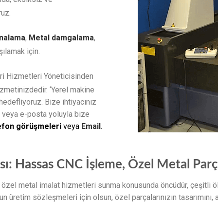
ruz.
nalama
,
Metal damgalama
,
şılamak için.
i Hizmetleri Yöneticisinden
zmetinizdedir. ‘Yerel makine
 hedefliyoruz. Bize ihtiyacınız
 veya e-posta yoluyla bize
efon görüşmeleri
veya
Email
.
sı: Hassas CNC İşleme, Özel Metal Par
özel metal imalat hizmetleri sunma konusunda öncüdür, çeşitli ö
n üretim sözleşmeleri için olsun, özel parçalarınızın tasarımını, an