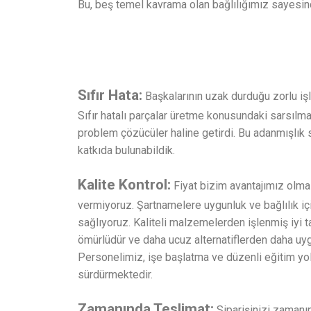
Bu, beş temel kavrama olan bağlılığımız sayesi
Sıfır Hata:
Başkalarının uzak durduğu zorlu iş
Sıfır hatalı parçalar üretme konusundaki sarsılma
problem çözücüler haline getirdi. Bu adanmışlık
katkıda bulunabildik.
Kalite Kontrol:
Fiyat bizim avantajımız olma
vermiyoruz. Şartnamelere uygunluk ve bağlılık i
sağlıyoruz. Kaliteli malzemelerden işlenmiş iyi 
ömürlüdür ve daha ucuz alternatiflerden daha uygu
Personelimiz, işe başlatma ve düzenli eğitim yolu
sürdürmektedir.
Zamanında Teslimat:
Siparişinizi zamanı