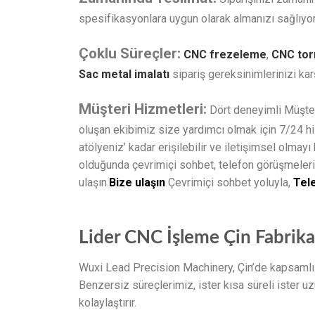
spesifikasyonlara uygun olarak almanızı sağlıyo
Çoklu Süreçler:
CNC frezeleme
,
CNC tor
Sac metal imalatı
sipariş gereksinimlerinizi kar
Müşteri Hizmetleri:
Dört deneyimli Müşter
oluşan ekibimiz size yardımcı olmak için 7/24 hi
atölyeniz’ kadar erişilebilir ve iletişimsel olmayı
olduğunda çevrimiçi sohbet, telefon görüşmeleri
ulaşın.
Bize ulaşın
Çevrimiçi sohbet yoluyla,
Tel
Lider CNC İşleme Çin Fabrika
Wuxi Lead Precision Machinery, Çin’de kapsamlı 
Benzersiz süreçlerimiz, ister kısa süreli ister uzu
kolaylaştırır.