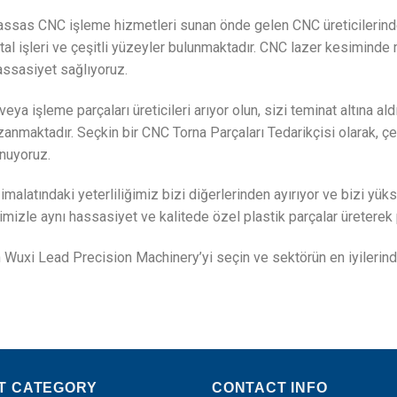
assas CNC işleme hizmetleri sunan önde gelen CNC üreticilerinde
l işleri ve çeşitli yüzeyler bulunmaktadır. CNC lazer kesimind
hassasiyet sağlıyoruz.
 veya işleme parçaları üreticileri arıyor olun, sizi teminat altına 
ktadır. Seçkin bir CNC Torna Parçaları Tedarikçisi olarak, çeşit
unuyoruz.
atındaki yeterliliğimiz bizi diğerlerinden ayırıyor ve bizi yüksek 
erimizle aynı hassasiyet ve kalitede özel plastik parçalar üreterek
in Wuxi Lead Precision Machinery’yi seçin ve sektörün en iyilerin
T CATEGORY
CONTACT INFO