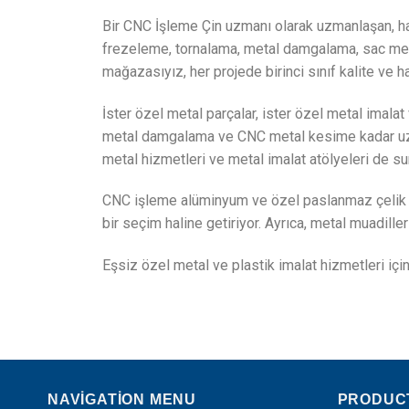
Bir CNC İşleme Çin uzmanı olarak uzmanlaşan, h
frezeleme, tornalama, metal damgalama, sac meta
mağazasıyız, her projede birinci sınıf kalite ve 
İster özel metal parçalar, ister özel metal imalat
metal damgalama ve CNC metal kesime kadar uzanma
metal hizmetleri ve metal imalat atölyeleri de s
CNC işleme alüminyum ve özel paslanmaz çelik imal
bir seçim haline getiriyor. Ayrıca, metal muadill
Eşsiz özel metal ve plastik imalat hizmetleri iç
NAVIGATION MENU
PRODUC