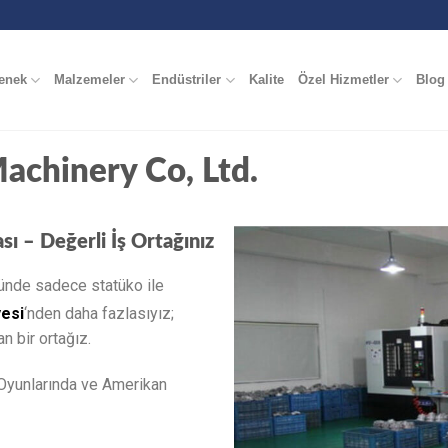
enek
Malzemeler
Endüstriler
Kalite
Özel Hizmetler
Blog
achinery Co, Ltd.
sı – Değerli İş Ortağınız
ünde sadece statüko ile
esi
‘nden daha fazlasıyız;
n bir ortağız.
Oyunlarında ve Amerikan