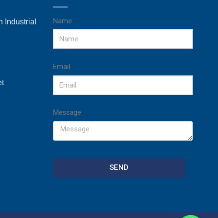
Name
 Industrial
Email
et
Message
SEND