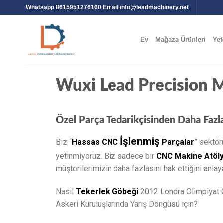
Whatsapp 8615951276160 Email
info@leadmachinery.net
Ev
Mağaza Ürünleri
Yet
Wuxi Lead Precision M
Özel Parça Tedarikçisinden Daha Fazla
İşlenmiş
Biz “
Hassas CNC
Parçalar
” sektör
yetinmiyoruz. Biz sadece bir
CNC Makine Atöly
müşterilerimizin daha fazlasını hak ettiğini anlaya
Nasıl
Tekerlek Göbeği
2012 Londra Olimpiyat 
Askeri Kuruluşlarında Yarış Döngüsü için?