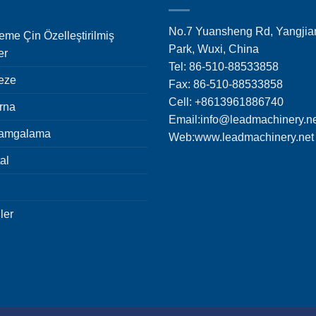
No.7 Yuansheng Rd, Yangjian
eme Çin Özelleştirilmiş
Park, Wuxi, China
er
Tel: 86-510-88533858
eze
Fax: 86-510-88533858
Cell: +8613961886740
rna
Email:
info@leadmachinery.n
Damgalama
Web:www.leadmachinery.net
al
ler