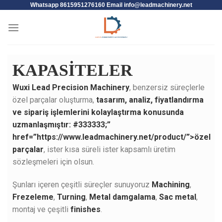
Whatsapp 8615951276160 Email
info@leadmachinery.net
KAPASİTELER
Wuxi Lead Precision Machinery
, benzersiz süreçlerle
özel parçalar oluşturma,
tasarım, analiz, fiyatlandırma
ve sipariş işlemlerini kolaylaştırma konusunda
uzmanlaşmıştır: #333333;”
href=”https://www.leadmachinery.net/product/”>özel
parçalar
, ister kısa süreli ister kapsamlı üretim
sözleşmeleri için olsun.
Şunları içeren çeşitli süreçler sunuyoruz
Machining
,
Frezeleme
,
Turning
,
Metal damgalama
,
Sac metal
,
montaj ve çeşitli
finishes
.