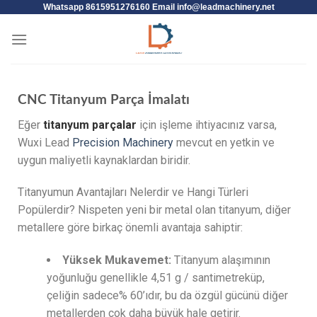
Whatsapp 8615951276160 Email
info@leadmachinery.net
CNC Titanyum Parça İmalatı
Eğer
titanyum parçalar
için işleme ihtiyacınız varsa,
Wuxi Lead
Precision Machinery
mevcut en yetkin ve
uygun maliyetli kaynaklardan biridir.
Titanyumun Avantajları Nelerdir ve Hangi Türleri
Popülerdir? Nispeten yeni bir metal olan titanyum, diğer
metallere göre birkaç önemli avantaja sahiptir:
Yüksek Mukavemet:
Titanyum alaşımının
yoğunluğu genellikle 4,51 g / santimetreküp,
çeliğin sadece% 60’ıdır, bu da özgül gücünü diğer
metallerden çok daha büyük hale getirir.