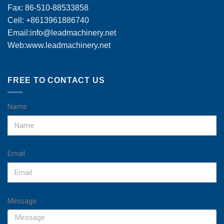
Fax: 86-510-88533858
Cell: +8613961886740
Email:
info@leadmachinery.net
Web:www.leadmachinery.net
FREE TO CONTACT US
Name
Email
Message