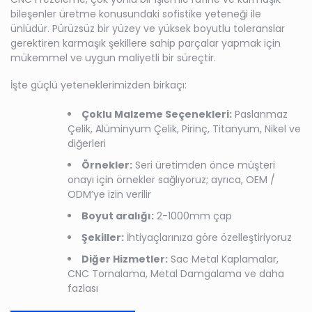
bileşenler üretme konusundaki sofistike yeteneği ile
ünlüdür. Pürüzsüz bir yüzey ve yüksek boyutlu toleranslar
gerektiren karmaşık şekillere sahip parçalar yapmak için
mükemmel ve uygun maliyetli bir süreçtir.
İşte güçlü yeteneklerimizden birkaçı:
Çoklu Malzeme Seçenekleri:
Paslanmaz
Çelik, Alüminyum Çelik, Pirinç, Titanyum, Nikel ve
diğerleri
Örnekler:
Seri üretimden önce müşteri
onayı için örnekler sağlıyoruz; ayrıca, OEM /
ODM’ye izin verilir
Boyut aralığı:
2-1000mm çap
Şekiller:
İhtiyaçlarınıza göre özelleştiriyoruz
Diğer Hizmetler:
Sac Metal Kaplamalar,
CNC Tornalama, Metal Damgalama ve daha
fazlası