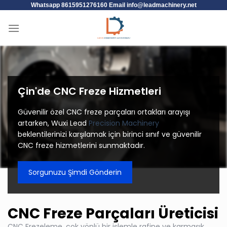
Whatsapp 8615951276160 Email
info@leadmachinery.net
Çin'de CNC Freze Hizmetleri
Güvenilir özel CNC freze parçaları ortakları arayışı
artarken, Wuxi Lead
Precision Machinery
beklentilerinizi karşılamak için birinci sınıf ve güvenilir
CNC freze hizmetlerini sunmaktadır.
Sorgunuzu Şimdi Gönderin
CNC Freze Parçaları Üreticisi
CNC Frezeleme, çok yönlü bir işlemle rafine ve karmaşık