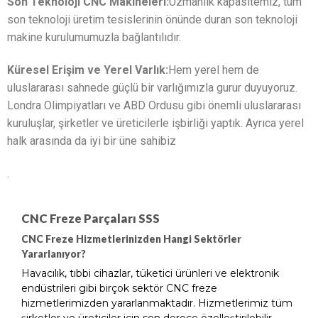
Son Teknoloji CNC Makineleri:
Uzmanlık kapasitemiz, tüm
son teknoloji üretim tesislerinin önünde duran son teknoloji
makine kurulumumuzla bağlantılıdır.
Küresel Erişim ve Yerel Varlık:
Hem yerel hem de
uluslararası sahnede güçlü bir varlığımızla gurur duyuyoruz.
Londra Olimpiyatları ve ABD Ordusu gibi önemli uluslararası
kuruluşlar, şirketler ve üreticilerle işbirliği yaptık. Ayrıca yerel
halk arasında da iyi bir üne sahibiz
.
CNC Freze Parçaları SSS
CNC Freze Hizmetlerinizden Hangi Sektörler
Yararlanıyor?
Havacılık, tıbbi cihazlar, tüketici ürünleri ve elektronik
endüstrileri gibi birçok sektör CNC freze
hizmetlerimizden yararlanmaktadır. Hizmetlerimiz tüm
şirketler ve üreticiler için son derece özelleştirilebilir.