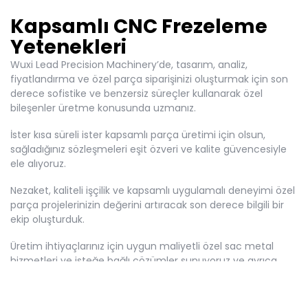
Kapsamlı CNC Frezeleme
Yetenekleri
Wuxi Lead Precision Machinery’de, tasarım, analiz,
fiyatlandırma ve özel parça siparişinizi oluşturmak için son
derece sofistike ve benzersiz süreçler kullanarak özel
bileşenler üretme konusunda uzmanız.
İster kısa süreli ister kapsamlı parça üretimi için olsun,
sağladığınız sözleşmeleri eşit özveri ve kalite güvencesiyle
ele alıyoruz.
Nezaket, kaliteli işçilik ve kapsamlı uygulamalı deneyimi özel
parça projelerinizin değerini artıracak son derece bilgili bir
ekip oluşturduk.
Üretim ihtiyaçlarınız için uygun maliyetli özel sac metal
hizmetleri ve isteğe bağlı çözümler sunuyoruz ve ayrıca
hizmeti destekleyen son teknoloji ürünü yüksek hızlı bir
metal üretim sistemimiz var.