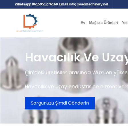
Whatsapp 8615951276160 Email
info@leadmachinery.net
Ev
Mağaza Ürünleri
Yet
Havacılık Ve Uza
Çin’deki üreticiler arasında Wuxi, en yü
Havacılık ve uzay endüstrisine hizmet ver
Sorgunuzu Şimdi Gönderin