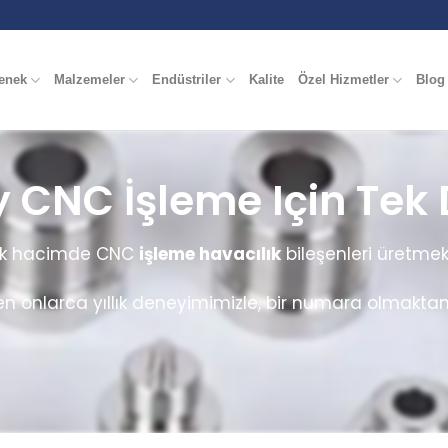
enek
Malzemeler
Endüstriler
Kalite
Özel Hizmetler
Blog
y CNC İşleme Için Tek
ksek hacimde CNC
işleme havacılık
bileşenleri üretmek
en onlarca yıllık deneyimimizle, bir numara olmakta