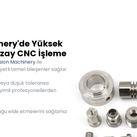
nery'de Yüksek
 Uzay CNC İşleme
sion Machinery
ile
etli temel bileşenler sağlar.
 veya düşük toleransa
neyimli profesyonellerden
uğu elde etmelerini sağlama