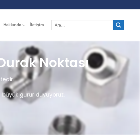
Hakkında
İletişim
 Durak Noktası
tedir.
n büyük gurur duyuyoruz.